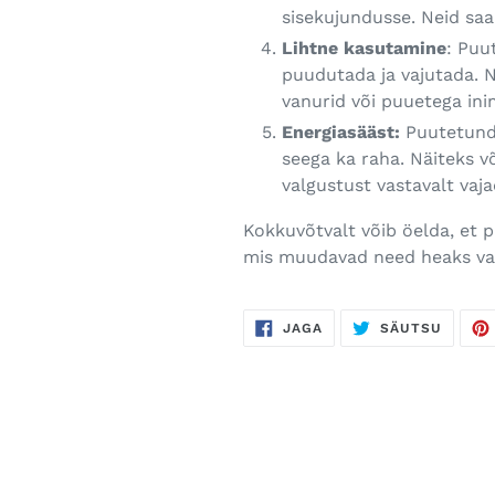
sisekujundusse. Neid saab
Lihtne kasutamine
: Puu
puudutada ja vajutada. Na
vanurid või puuetega in
Energiasääst:
Puutetundli
seega ka raha. Näiteks võ
valgustust vastavalt vaj
Kokkuvõtvalt võib öelda, et p
mis muudavad need heaks val
JAGA
SÄUTS
JAGA
SÄUTSU
FACEBOOKIS
TWITT