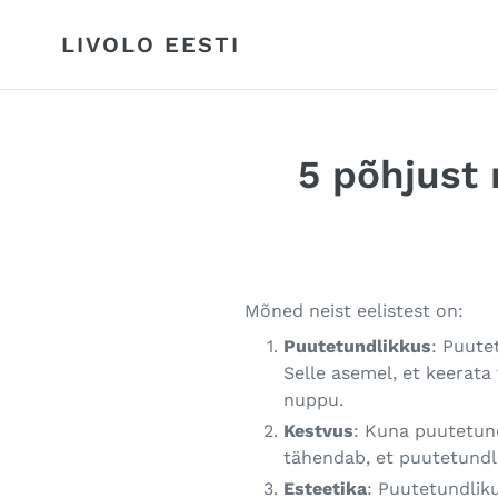
Skip
to
LIVOLO EESTI
content
5 põhjust 
Mõned neist eelistest on:
Puutetundlikkus
: Puute
Selle asemel, et keerata 
nuppu.
Kestvus
: Kuna puutetundl
tähendab, et puutetundli
Esteetika
: Puutetundliku