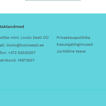
taktandmed
võtte nimi: Livolo Eesti OÜ
Privaatsuspoliitika
Kasutajatingimused
il: livolo@livoloeesti.ee
Juriidiline teave
fon: +372 53030207
strikood: 14873507