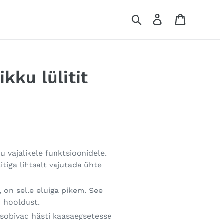
Otsi
Log in
Ostukor
kku lülitit
u vajalikele funktsioonidele.
itiga lihtsalt vajutada ühte
i, on selle eluiga pikem. See
m hooldust.
s sobivad hästi kaasaegsetesse