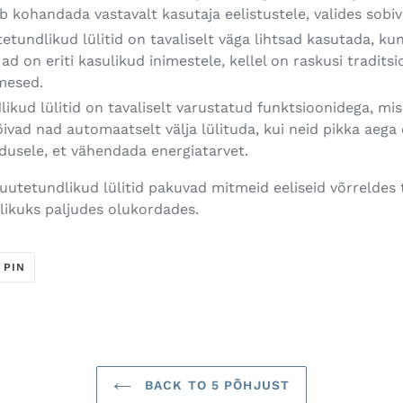
 kohandada vastavalt kasutaja eelistustele, valides sobiva v
tetundlikud lülitid on tavaliselt väga lihtsad kasutada, kun
d on eriti kasulikud inimestele, kellel on raskusi traditsioo
imesed.
kud lülitid on tavaliselt varustatud funktsioonidega, mis
ivad nad automaatselt välja lülituda, kui neid pikka aega 
adusele, et vähendada energiatarvet.
uutetundlikud lülitid pakuvad mitmeid eeliseid võrreldes tr
ikuks paljudes olukordades.
U
JAGA
PIN
ERIS
PINTERESTIS
BACK TO 5 PÕHJUST