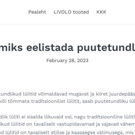
Pealeht
LIVOLO tooted
KKK
miks eelistada puutetundli
February 28, 2023
tundlikud lülitid võimaldavad mugavat ja kiiret juurdepääs
või tõmmata traditsioonilist lülitit, saab puutetundliku lül
ik lüliti ei sisalda liikuvaid osi, nagu traditsiooniline lülit
kud lülitid on tavaliselt vastupidavamad ja vajavad vähe
d lülitid on tavaliselt stiilse ja kaasaegse välimusega, mi