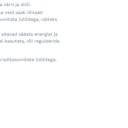
ärvi ja stiili.
a neid saab lihtsalt
niliste lülititega, näiteks
 aitavad säästa energiat ja
ei kasutata, või reguleerida
aditsiooniliste lülititega,