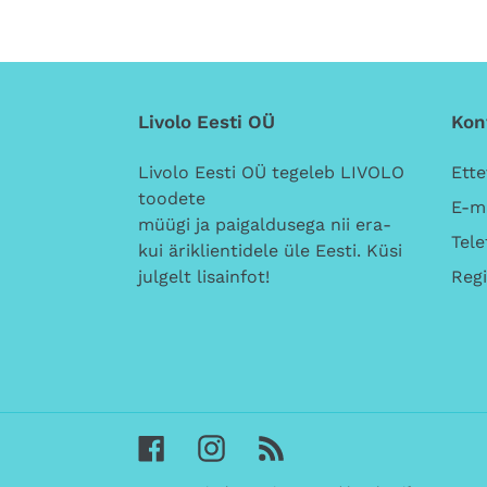
Livolo Eesti OÜ
Kon
Livolo Eesti OÜ tegeleb LIVOLO
Ette
toodete
E-ma
müügi ja paigaldusega nii era-
Tele
kui äriklientidele üle Eesti. Küsi
Regi
julgelt lisainfot!
Facebook
Instagram
RSS