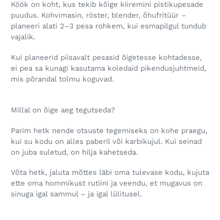
Köök on koht, kus tekib kõige kiiremini pistikupesade
puudus. Kohvimasin, röster, blender, õhufritüür –
planeeri alati 2–3 pesa rohkem, kui esmapilgul tundub
vajalik.
Kui planeerid piisavalt pesasid õigetesse kohtadesse,
ei pea sa kunagi kasutama koledaid pikendusjuhtmeid,
mis põrandal tolmu koguvad.
Millal on õige aeg tegutseda?
Parim hetk nende otsuste tegemiseks on kohe praegu,
kui su kodu on alles paberil või karbikujul. Kui seinad
on juba suletud, on hilja kahetseda.
Võta hetk, jaluta mõttes läbi oma tulevase kodu, kujuta
ette oma hommikust rutiini ja veendu, et mugavus on
sinuga igal sammul – ja igal lülitusel.