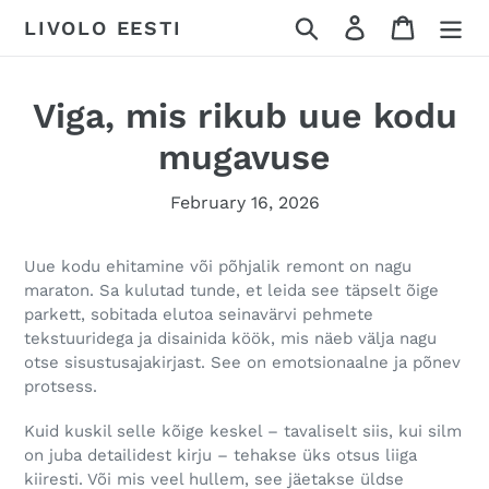
Skip
LIVOLO EESTI
Otsi
Log in
Ostukor
to
content
Viga, mis rikub uue kodu
mugavuse
February 16, 2026
Uue kodu ehitamine või põhjalik remont on nagu
maraton. Sa kulutad tunde, et leida see täpselt õige
parkett, sobitada elutoa seinavärvi pehmete
tekstuuridega ja disainida köök, mis näeb välja nagu
otse sisustusajakirjast. See on emotsionaalne ja põnev
protsess.
Kuid kuskil selle kõige keskel – tavaliselt siis, kui silm
on juba detailidest kirju – tehakse üks otsus liiga
kiiresti. Või mis veel hullem, see jäetakse üldse