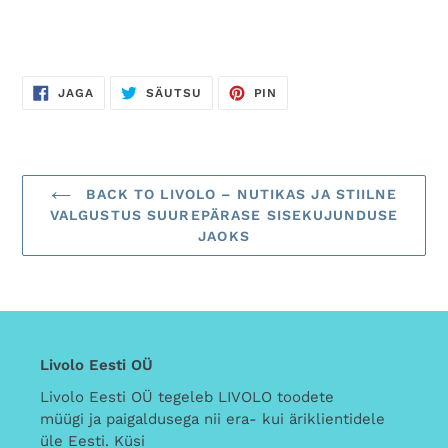
JAGA
SÄUTSU
JAGA
JAGA
SÄUTSU
PIN
FACEBOOKIS
TWITTERIS
PINTERESTIS
BACK TO LIVOLO – NUTIKAS JA STIILNE
VALGUSTUS SUUREPÄRASE SISEKUJUNDUSE
JAOKS
Livolo Eesti OÜ
Livolo Eesti OÜ tegeleb LIVOLO toodete
müügi ja paigaldusega nii era- kui äriklientidele
üle Eesti. Küsi