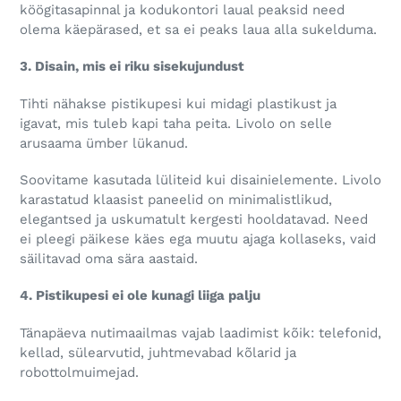
köögitasapinnal ja kodukontori laual peaksid need
olema käepärased, et sa ei peaks laua alla sukelduma.
3. Disain, mis ei riku sisekujundust
Tihti nähakse pistikupesi kui midagi plastikust ja
igavat, mis tuleb kapi taha peita. Livolo on selle
arusaama ümber lükanud.
Soovitame kasutada lüliteid kui disainielemente. Livolo
karastatud klaasist paneelid on minimalistlikud,
elegantsed ja uskumatult kergesti hooldatavad. Need
ei pleegi päikese käes ega muutu ajaga kollaseks, vaid
säilitavad oma sära aastaid.
4. Pistikupesi ei ole kunagi liiga palju
Tänapäeva nutimaailmas vajab laadimist kõik: telefonid,
kellad, sülearvutid, juhtmevabad kõlarid ja
robottolmuimejad.