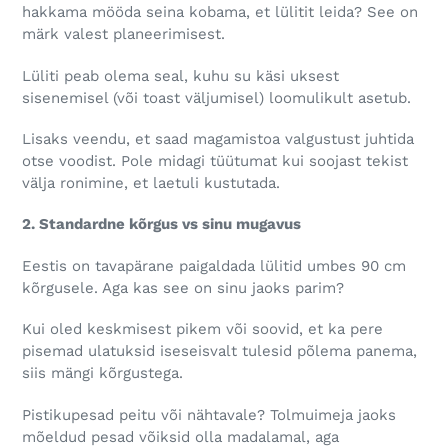
hakkama mööda seina kobama, et lülitit leida? See on
märk valest planeerimisest.
Lüliti peab olema seal, kuhu su käsi uksest
sisenemisel (või toast väljumisel) loomulikult asetub.
Lisaks veendu, et saad magamistoa valgustust juhtida
otse voodist. Pole midagi tüütumat kui soojast tekist
välja ronimine, et laetuli kustutada.
2. Standardne kõrgus vs sinu mugavus
Eestis on tavapärane paigaldada lülitid umbes 90 cm
kõrgusele. Aga kas see on sinu jaoks parim?
Kui oled keskmisest pikem või soovid, et ka pere
pisemad ulatuksid iseseisvalt tulesid põlema panema,
siis mängi kõrgustega.
Pistikupesad peitu või nähtavale? Tolmuimeja jaoks
mõeldud pesad võiksid olla madalamal, aga