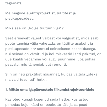
tegemata.
Me räägime elektriprojektist, lülititest ja
pistikupesadest.
Miks see on „kõige tüütum viga“?
Sest erinevalt valest vaibast või valgustist, mida saab
poole tunniga välja vahetada, on lülitite asukoht ja
pistikupesade arv seotud seinasisese kaabeldusega.
Kui seinad on värvitud ja kolimiskastid lahti pakitud, on
uue kaabli vedamine või augu puurimine juba puhas
peavalu, mis tähendab uut remonti.
Siin on neli praktilist nõuannet, kuidas vältida „oleks
ma vaid teadnud“ hetki:
1. Mõtle oma igapäevastele liikumistrajektooridele
Kas oled kunagi kogenud seda hetke, kus astud
pimedas koju, käed on poekotte täis ja sa pead